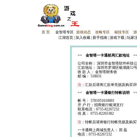
首 页
金智塔专区
游戏动态
攻略专区
秘技专区
游
江湖首页
|
加入收藏
|
新手指南
|
游戏下载
|
玩家
==
金智塔一卡通邮局汇款地址
=
公司全称： 深圳市金智塔软件科技
汇款地址： 深圳市罗湖区银湖路12号
收 款 人： 金智塔财务收
邮 编： 518031
注：
汇款后请将汇款单凭据及购买详情用传
==
金智塔一卡通银行转帐说明
=
帐 号： 5781051610001
开 户 行：招商银行银湖支行
联系电话：0755-82267232
传 真： 0755-82265382
注：
转帐后请将银行转帐凭据及购买详情用
一卡通网上商城负责人： 郑 磊
电话：0755-82267232