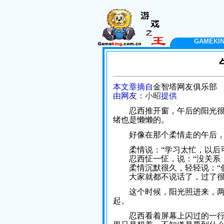
GAMEK
本文章摘自
金智塔网友俱乐部
由网友：
小昭
提供
忍西推开窗，午后的阳光很好
绪也是懒懒的。
好像在那个柔情走的午后，
柔情说：“学习太忙，以后可
忍西怔一怔，说：“没关系，
柔情沉默很久，轻轻说：“傻
大家就都不说话了，过了很久
这个时候，阳光照进来，两个
起。
忍西看着屏幕上闪过的一行字