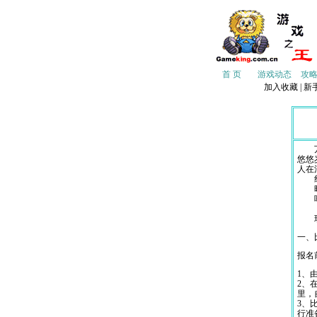
首 页
游戏动态
攻
加入收藏
|
新
万里
悠悠
人在
红尘
昨
唯留
现在
一、
报名
1、
2、
里，
3、
行准