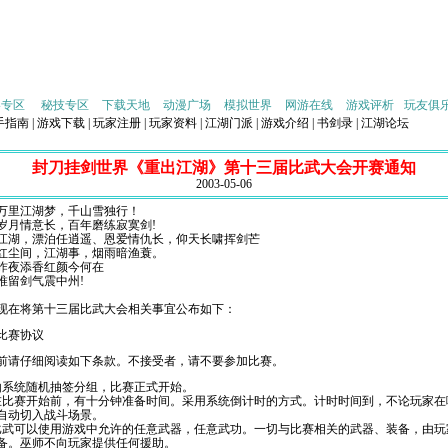
略专区
秘技专区
下载天地
动漫广场
模拟世界
网游在线
游戏评析
玩友俱
手指南
|
游戏下载
|
玩家注册
|
玩家资料
|
江湖门派
|
游戏介绍
|
书剑录
|
江湖论坛
封刀挂剑世界《重出江湖》第十三届比武大会开赛通知
2003-05-06
江湖梦，千山雪独行！
岁月情意长，百年磨练寂寞剑!
江湖，漂泊任逍遥、恩爱情仇长，仰天长啸挥剑芒
间，江湖事，烟雨暗渔蓑。
夜添香红颜今何在
剑气震中州!
将第十三届比武大会相关事宜公布如下：
比赛协议
前请仔细阅读如下条款。不接受者，请不要参加比赛。
由系统随机抽签分组，比赛正式开始。
在比赛开始前，有十分钟准备时间。采用系统倒计时的方式。计时时间到，不论玩家在
自动切入战斗场景。
比武可以使用游戏中允许的任意武器，任意武功。一切与比赛相关的武器、装备，由玩
备。巫师不向玩家提供任何援助。