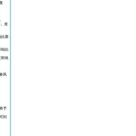
复
。
。
备、发
场比赛
影响比
立即终
春风
将予
可到