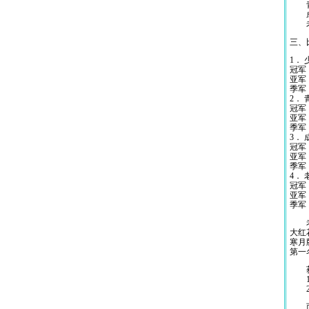
青年
成年
老年
三、
1．
冠军
亚军
季军
2．
冠军
亚军
季军
3．
冠军
亚军
季军
4．
冠军
亚军
季军
老年
大红
寒月
第一
获得
1、
2、
而且