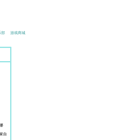
乐部
游戏商城
金智塔专区
哪
家自