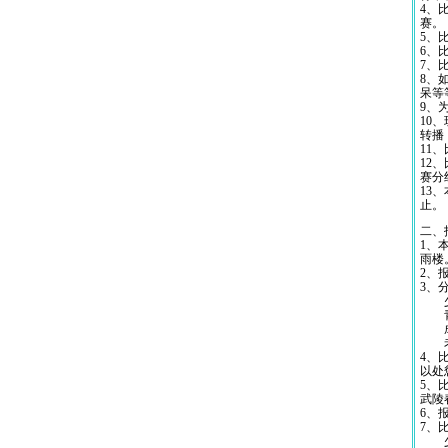
4、
赛。
5、
6、
7、
8、
呆等
9、
10
转播
11
12
赛分
13
止。
二、
1、
雨楼
2、报
3、
少年
青年
成年
老年
4、
以处
5、
武陵
6、
7、
少年