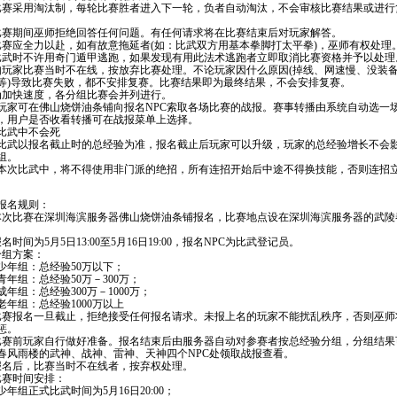
比赛采用淘汰制，每轮比赛胜者进入下一轮，负者自动淘汰，不会审核比赛结果或进行
比赛期间巫师拒绝回答任何问题。有任何请求将在比赛结束后对玩家解答。
比赛应全力以赴，如有故意拖延者(如：比武双方用基本拳脚打太平拳)，巫师有权处理
比武时不许用奇门遁甲逃跑，如果发现有用此法术逃跑者立即取消比赛资格并予以处理
如玩家比赛当时不在线，按放弃比赛处理。不论玩家因什么原因(掉线、网速慢、没装
等)导致比赛失败，都不安排复赛。比赛结果即为最终结果，不会安排复赛。
为加快速度，各分组比赛会并列进行。
、玩家可在佛山烧饼油条铺向报名NPC索取各场比赛的战报。赛事转播由系统自动选一
，用户是否收看转播可在战报菜单上选择。
、比武中不会死
、比武以报名截止时的总经验为准，报名截止后玩家可以升级，玩家的总经验增长不会
组。
、本次比武中，将不得使用非门派的绝招，所有连招开始后中途不得换技能，否则连招
报名规则：
本次比赛在深圳海滨服务器佛山烧饼油条铺报名，比赛地点设在深圳海滨服务器的武陵
。
名时间为5月5日13:00至5月16日19:00，报名NPC为比武登记员。
分组方案：
组：总经验50万以下；
组：总经验50万－300万；
组：总经验300万－1000万；
组：总经验1000万以上
比赛报名一旦截止，拒绝接受任何报名请求。未报上名的玩家不能扰乱秩序，否则巫师
惩。
比赛前玩家自行做好准备。报名结束后由服务器自动对参赛者按总经验分组，分组结果
春风雨楼的武神、战神、雷神、天神四个NPC处领取战报查看。
报名后，比赛当时不在线者，按弃权处理。
比赛时间安排：
组正式比武时间为5月16日20:00；